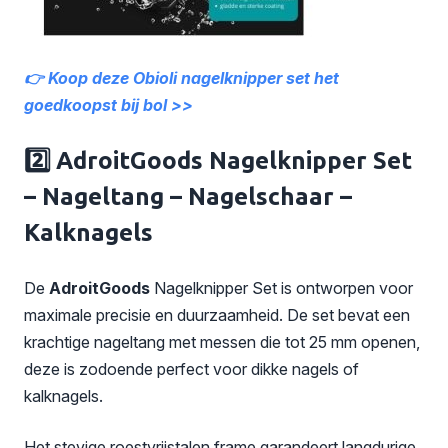
👉 Koop deze Obioli nagelknipper set het
goedkoopst bij bol >>
2️⃣ AdroitGoods Nagelknipper Set
– Nageltang – Nagelschaar –
Kalknagels
De
AdroitGoods
Nagelknipper Set is ontworpen voor
maximale precisie en duurzaamheid. De set bevat een
krachtige nageltang met messen die tot 25 mm openen,
deze is zodoende perfect voor dikke nagels of
kalknagels.
Het stevige roestvrijstalen frame garandeert langdurige