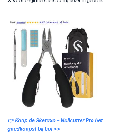
❌ Voor beginners iets complexer in gebruik
👉 Koop de Skeraxo – Nailcutter Pro
het
goedkoopst bij bol >>