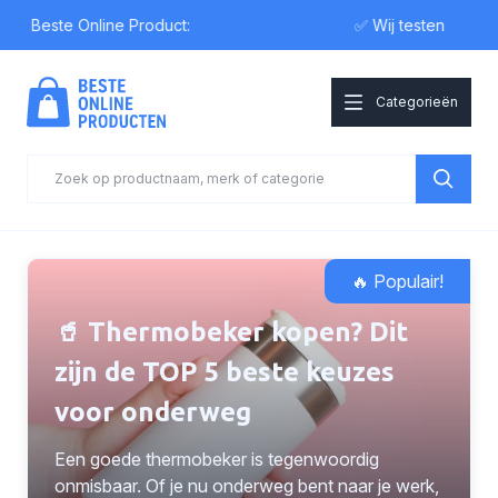
 Beste Online Product:
✅ Wij testen
Categorieën
🔥 Populair!
🥤 Thermobeker kopen? Dit
zijn de TOP 5 beste keuzes
voor onderweg
Een goede thermobeker is tegenwoordig
onmisbaar. Of je nu onderweg bent naar je werk,