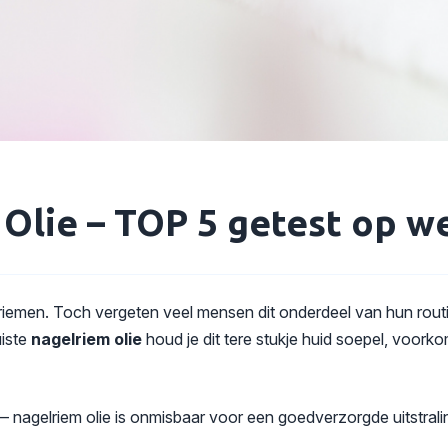
Olie – TOP 5 getest op w
emen. Toch vergeten veel mensen dit onderdeel van hun routin
uiste
nagelriem olie
houd je dit tere stukje huid soepel, voorko
t — nagelriem olie is onmisbaar voor een goedverzorgde uitstra