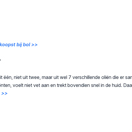
oopst bij bol >>
r
t één, niet uit twee, maar uit wel 7 verschillende oliën die er
iënten, voelt niet vet aan en trekt bovendien snel in de huid. Da
s >>