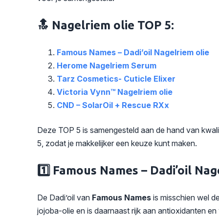
🔝 Nagelriem olie TOP 5:
Famous Names – Dadi’oil Nagelriem olie
Herome Nagelriem Serum
Tarz Cosmetics- Cuticle Elixer
Victoria Vynn™ Nagelriem olie
CND – SolarOil + Rescue RXx
Deze TOP 5 is samengesteld aan de hand van kwalitei
5, zodat je makkelijker een keuze kunt maken.
1️⃣ Famous Names – Dadi’oil Nag
De Dadi’oil van
Famous Names
is misschien wel d
jojoba-olie en is daarnaast rijk aan antioxidanten e