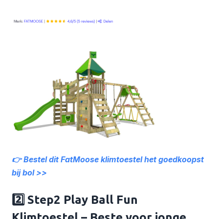
👉 Bestel dit FatMoose klimtoestel het goedkoopst
bij bol >>
2️⃣ Step2 Play Ball Fun
Klimtoestel – Beste voor jonge