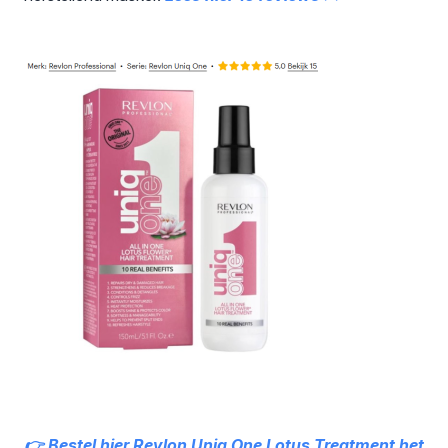
👉 Bestel hier Revlon Uniq One Lotus Treatment het