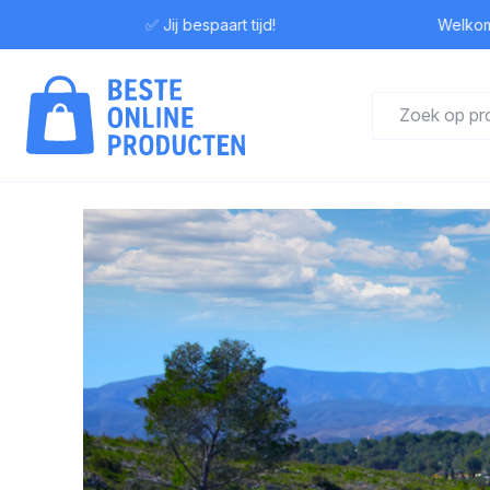
✅ Jij bespaart tijd!
Welkom bij Bes