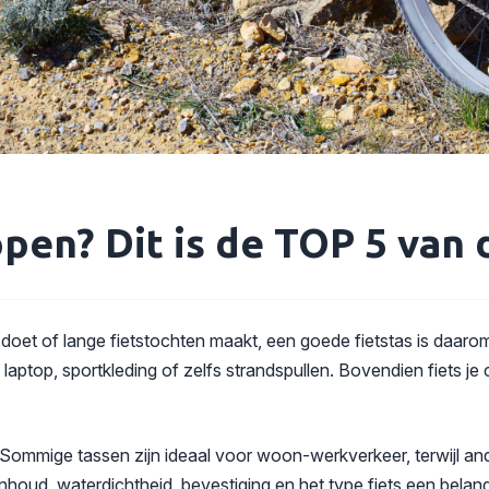
open? Dit is de TOP 5 van
n doet of lange fietstochten maakt, een goede fietstas is daaro
ptop, sportkleding of zelfs strandspullen. Bovendien fiets je 
e. Sommige tassen zijn ideaal voor woon-werkverkeer, terwijl ande
houd, waterdichtheid, bevestiging en het type fiets een belangri