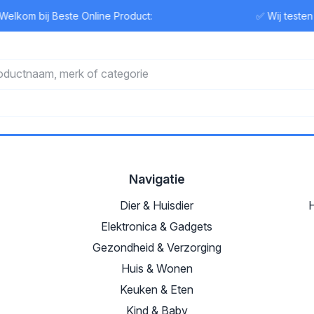
elkom bij Beste Online Product:
✅ Wij testen
Navigatie
Dier & Huisdier
H
Elektronica & Gadgets
Gezondheid & Verzorging
Huis & Wonen
Keuken & Eten
Kind & Baby