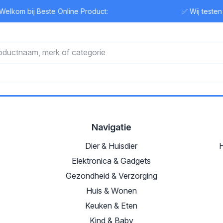
elkom bij Beste Online Product:
✅ Wij testen
Navigatie
Dier & Huisdier
H
Elektronica & Gadgets
Gezondheid & Verzorging
Huis & Wonen
Keuken & Eten
Kind & Baby