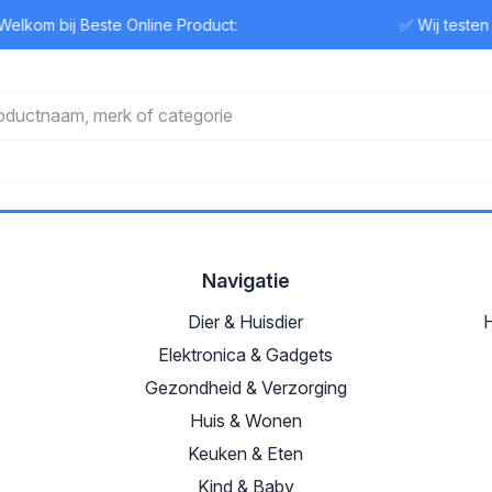
elkom bij Beste Online Product:
✅ Wij testen
Navigatie
Dier & Huisdier
H
Elektronica & Gadgets
Gezondheid & Verzorging
Huis & Wonen
Keuken & Eten
Kind & Baby