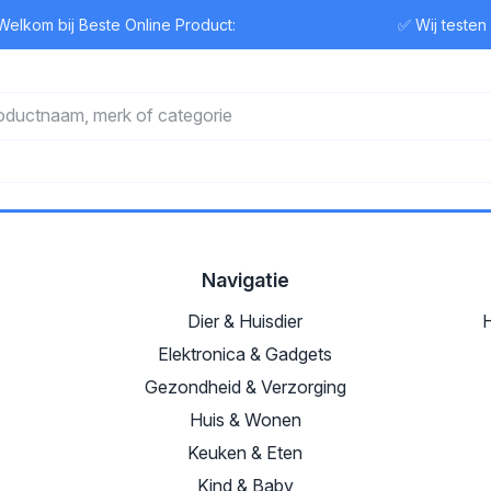
elkom bij Beste Online Product:
✅ Wij testen
Navigatie
Dier & Huisdier
H
Elektronica & Gadgets
Gezondheid & Verzorging
Huis & Wonen
Keuken & Eten
Kind & Baby