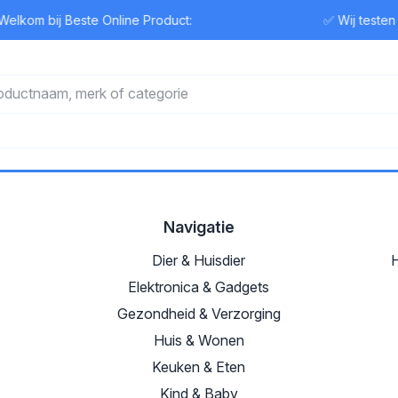
elkom bij Beste Online Product:
✅ Wij testen
Navigatie
Dier & Huisdier
H
Elektronica & Gadgets
Gezondheid & Verzorging
Huis & Wonen
Keuken & Eten
Kind & Baby